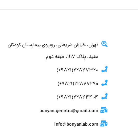
تهران، خيابان شريعتي، روبروي بيمارستان كودكان
مفيد، پلاك ١١١٧، طبقه دوم
22847320(9821+)
22877290(9821+)
22844404(9821+)
bonyan.genetic@gmail.com
info@bonyanlab.com