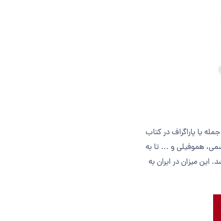
مله یا پاراگراف در کتاب
ی می­تواند منجر به بیماری ­گردد. بیش از ده هزار بیماری تک ژنی نظیر SMA، تالاسمی، هموفیلی و … تا به
. این میزان در ایران به