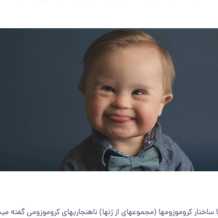
ا ساختار کروموزوم­ها (مجموعه­ای از ژن­ها) ناهنجاری­های کروموزومی گفته می