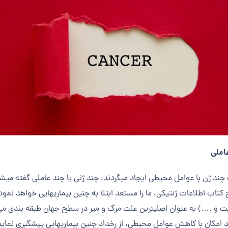
عاملی
یب چند ژن با عوامل محیطی ایجاد می­گردند، چند ژنی یا چند عاملی گفته می­شو
کتاب اطلاعات ژنتیکی، ما را مستعد ابتلا به چنین بیماری­هایی خواهد نمود. 
بت و ….) به عنوان اصلی­ترین علت مرگ و میر در سطح جهان طبقه بندی می 
کان با کاهش عوامل محیطی، از رخداد چنین بیماری­هایی پیشگیری نماید یا ب