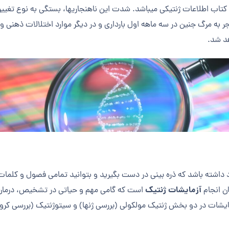
اب اطلاعات ژنتیکی می­باشد. شدت این ناهنجاری­ها، بستگی به نوع تغییر،
منجر به مرگ جنین در سه ماهه اول بارداری و در دیگر موارد اختلالات ذه
هد شد.
د داشته باشد که ذره بینی در دست بگیرید و بتوانید تمامی فصول و کلما
آزمایشات ژنتیک
ان انجام
است که گامی مهم و حیاتی در تشخیص، درمان و
یشات در دو بخش ژنتیک مولکولی (بررسی ژن­ها) و سیتوژنتیک (بررسی کرومو