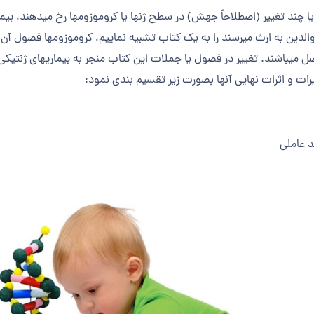
یا چند تغییر (اصطلاحاً جهش) در سطح ژن­ها یا کروموزوم­ها رخ می­دهند، بی
والدین به ارث می­رسند را به یک کتاب تشبیه نماییم، کروموزوم­ها فصول آن 
 می­باشند. تغییر در فصول یا جملات این کتاب منجر به بیماری­های ژنتیکی می­
ات و اثرات نهایی آن­ها بصورت زیر تقسیم بندی نمود:
د عاملی