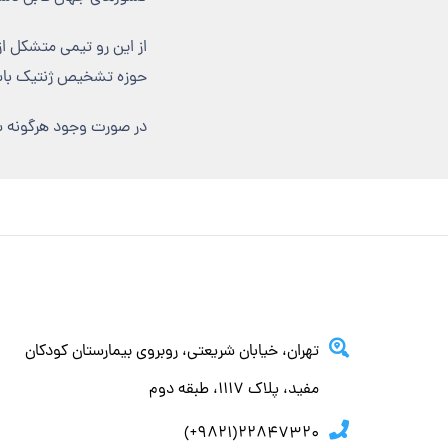
از این رو تیمی متشکل ا
حوزه تشخیص ژنتیک باش
در صورت وجود هرگونه سوا
تهران، خيابان شريعتي، روبروي بيمارستان كودكان
مفيد، پلاك ١١١٧، طبقه دوم
22847320(9821+)