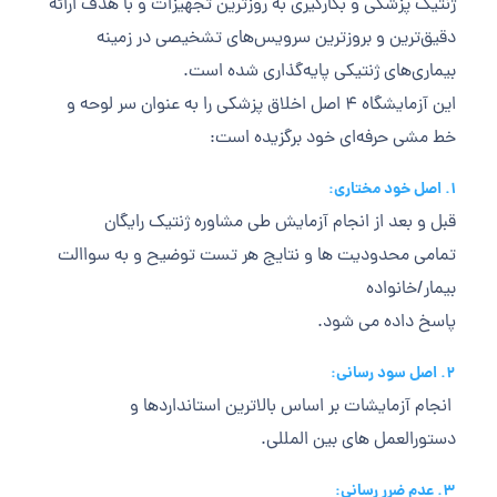
ژنتيک پزشکی و بکارگيری به روزترين تجهيزات و با هدف ارائه
دقيق‌ترين و بروزترين سرويس‌های تشخيصی در زمينه
بيماری‌های ژنتيكی پايه‌گذاری شده است.
اين آزمايشگاه ۴ اصل اخلاق پزشكی را به عنوان سر لوحه و
خط مشی حرفه‌ای خود برگزيده است:
1. اصل خود مختاری:
قبل و بعد از انجام آزمايش طی مشاوره ژنتيك رايگان
تمامی محدوديت ها و نتايج هر تست توضيح و به سواالت
بيمار/خانواده
پاسخ داده می شود.
٢. اصل سود رسانی:
انجام آزمايشات بر اساس بالاترين استانداردها و
دستورالعمل های بين المللی.
٣. عدم ضرر رسانی: