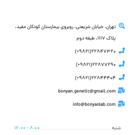
تهران، خيابان شريعتي، روبروي بيمارستان كودكان مفيد،
پلاك ١١١٧، طبقه دوم
22847320(9821+)
22877290(9821+)
22844404(9821+)
bonyan.genetic@gmail.com
info@bonyanlab.com
شنبه
8.00 - 16.00