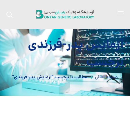
آزمایش پدر-فرزندی
برچسب
صفحه اصلی
مطالب با برچسب "آزمایش پدر-فرزندی"