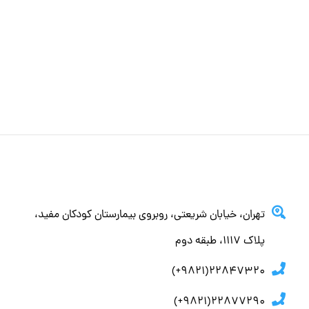
تهران، خيابان شريعتي، روبروي بيمارستان كودكان مفيد،
پلاك ١١١٧، طبقه دوم
22847320(9821+)
22877290(9821+)