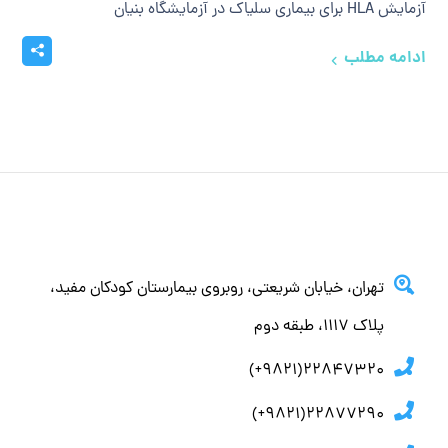
آزمایش HLA برای بیماری سلیاک در آزمایشگاه بنیان
ادامه مطلب
تهران، خيابان شريعتي، روبروي بيمارستان كودكان مفيد،
پلاك ١١١٧، طبقه دوم
22847320(9821+)
22877290(9821+)