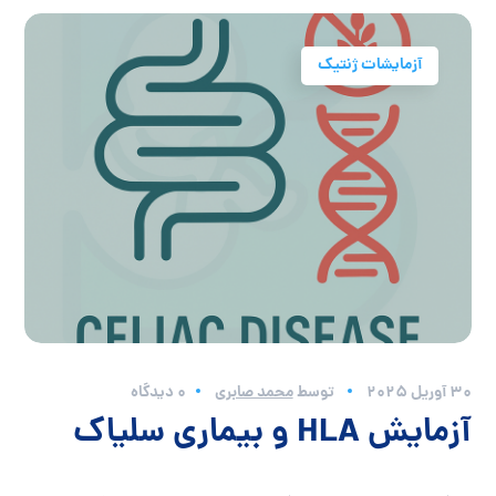
آزمایشات ژنتیک
30 آوریل 2025
توسط
محمد صابری
0 دیدگاه
آزمایش HLA و بیماری سلیاک