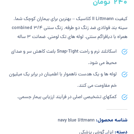
240
تومان
5.00
از
5 امتیاز
مشتری
کیفیت II Littmann کلاسیک – بهترین برای بیماران کوچک شما.
سینه بند فولادی ضد زنگ دو طرفه. زنگ سنتی 3/4 combined
همراه با دیافراگم سنتی. لوله های تک لومنی. ضمانت 3 ساله
اسکاتلند نرم و راحت Snap-Tight باعث کاهش سر و صدای
محیط می شود.
لوله ها و یک هدست ناهموار با اطمینان در برابر یک میلیون
خم مقاومت می کنند.
کمکهای تشخیصی اصلی در فرآیند ارزیابی بیمار جسمی.
شناسه محصول:
navy blue littmann
دسته:
,
ابزار
گوشی پزشکی