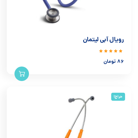
رویال آبی لیتمان
نمره
86
تومان
5.00
از
5
حراج!