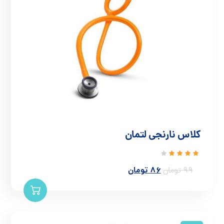
کلاس نارنجی لتمان
نمره
86
تومان
99
تومان
4.00
از 5