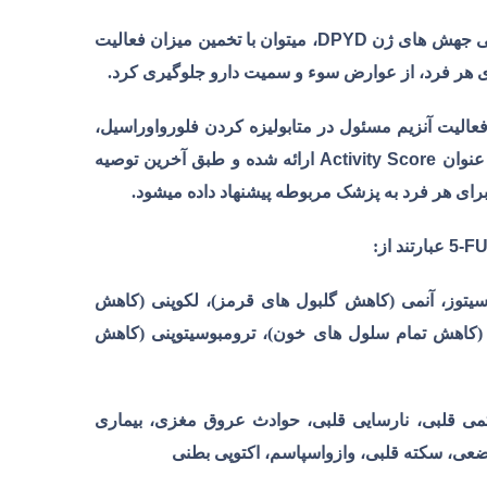
سی جهش های ژن
DPYD
، می­توان با تخمین میزان فعالیت
ای هر فرد، از عوارض سوء و سمیت دارو جلوگیری کرد.
فعالیت آنزیم مسئول در متابولیزه کردن فلورواوراسیل،
عنوان
Activity Score
ارائه شده و طبق آخرین توصیه
رای هر فرد به پزشک مربوطه پیشنهاد داده می­شود.
5-F
عبارتند از:
وسیتوز، آنمی (کاهش گلبول های قرمز)، لکوپنی (کاهش
ی (کاهش تمام سلول های خون)، ترومبوسیتوپنی (کاهش
می قلبی، نارسایی قلبی، حوادث عروق مغزی، بیماری
عی، سکته قلبی، وازواسپاسم، اکتوپی بطنی