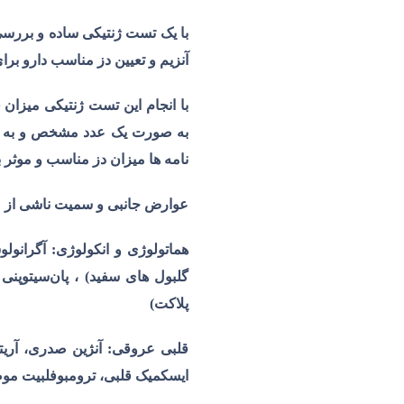
با یک تست ژنتیکی ساده و برر
آنزیم و تعیین دز مناسب دارو بر
با انجام این تست ژنتیکی میزان 
به صورت یک عدد مشخص و به 
نامه ها میزان دز مناسب و موثر ب
عوارض جانبی و سمیت ناشی از
U
هماتولوژی و انکولوژی: آگرانول
گلبول های سفید) ، پان‌سیتوپن
پلاکت)
قلبی عروقی: آنژین صدری، آریت
ایسکمیک قلبی، ترومبوفلبیت موض