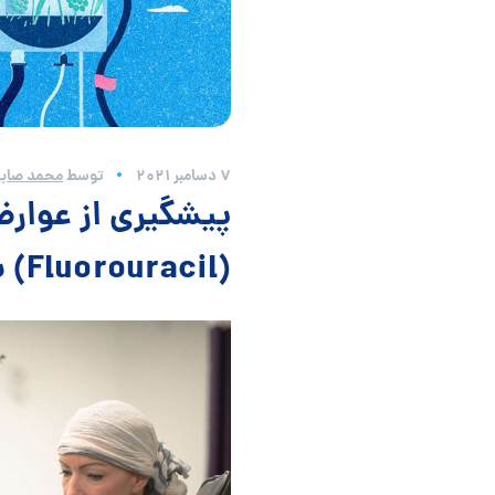
7 دسامبر 2021
توسط
محمد صابر
پیشگیری از عوار
(Fluorouracil) با انجام تست ژنتیک