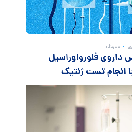
ی
0 دیدگاه
ض داروی فلورواوراسیل