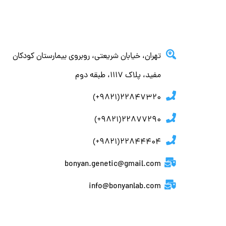
تهران، خيابان شريعتي، روبروي بيمارستان كودكان
مفيد، پلاك ١١١٧، طبقه دوم
22847320(9821+)
22877290(9821+)
22844404(9821+)
bonyan.genetic@gmail.com
info@bonyanlab.com