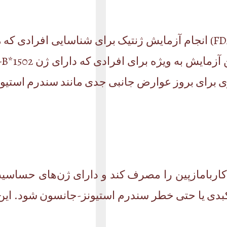
سازمان غذا و داروی ایالات متحده (FDA) انجام آزمایش ژنتیک برای ش
ری برای بروز عوارض جانبی جدی مانند سندرم استیون
 کاربامازپین را مصرف کند و دارای ژن‌های حساس
بدی یا حتی خطر سندرم استیونز-جانسون شود. این 