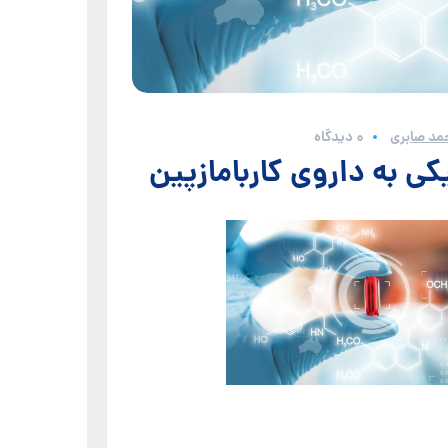
مد صابری
0 دیدگاه
 به داروی کاربامازپین