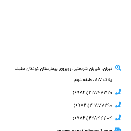
تهران، خيابان شريعتي، روبروي بيمارستان كودكان مفيد،
پلاك ١١١٧، طبقه دوم
22847320(9821+)
22877290(9821+)
22844404(9821+)