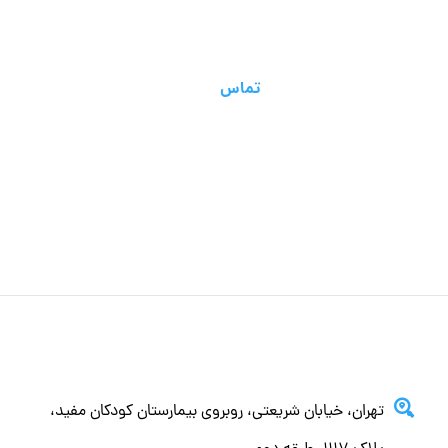
+9812345678
تماس
تهران، خيابان شريعتي، روبروي بيمارستان كودكان مفيد،