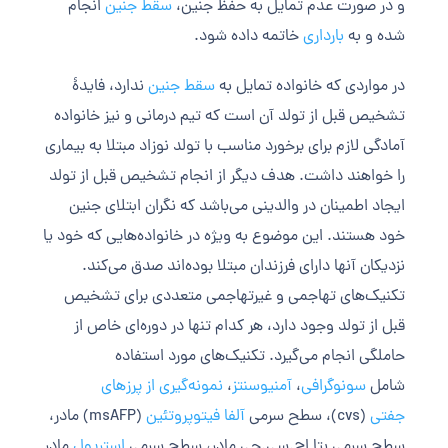
و در صورت عدم تمایل به حفظ جنین،
سقط جنین
انجام
شده و به
بارداری
خاتمه داده شود.
در مواردی که خانواده تمایل به
سقط جنین
ندارد، فایدهٔ
تشخیص قبل از تولد آن است که تیم درمانی و نیز خانواده
آمادگی لازم برای برخورد مناسب با تولد نوزاد مبتلا به بیماری
را خواهند داشت. هدف دیگر از انجام تشخیص قبل از تولد
ایجاد اطمینان در والدینی می‌باشد که نگران ابتلای جنین
خود هستند. این موضوع به ویژه در خانواده‌هایی که خود یا
نزدیکان آنها دارای فرزندان مبتلا بوده‌اند صدق می‌کند.
تکنیک‌های تهاجمی و غیرتهاجمی متعددی برای تشخیص
قبل از تولد وجود دارد، هر کدام تنها در دوره‌ای خاص از
حاملگی انجام می‌گیرد. تکنیک‌های مورد استفاده
شامل
سونوگرافی
،
آمنیوسنتز
،
نمونه‌گیری از پرزهای
جفتی
(cvs)، سطح سرمی
آلفا فیتوپروتئین
(msAFP) مادر،
سطح سرمی بتا اچ.سی.جی مادر، سطح سرمی
اِستریول
مادر