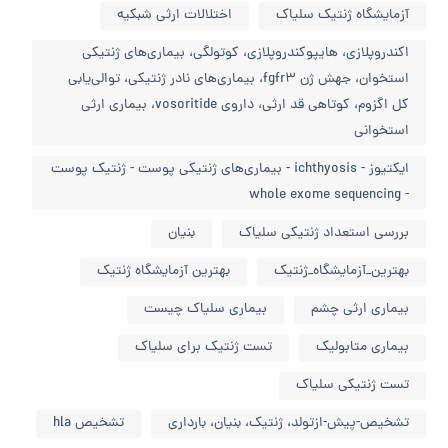
آزمایشگاه ژنتیک سلیاک
اختلالات ارثی شبکیه
اکندروپلازی، هایپوکندروپلازی، کوتولگی، بیماری‌های ژنتیکی
استخوان، جهش ژن fgfr3، بیماری‌های نادر ژنتیکی، توالی‌یابی
کل اگزوم، کوتاهی قد ارثی، داروی vosoritide، بیماری ارثی
استخوانی
ایکتیوز - ichthyosis - بیماری‌های ژنتیکی پوست - ژنتیک پوست
- whole exome sequencing
بررسی استعداد ژنتیکی سلیاک
بنیان
بهترین_آزمایشگاه_ژنتیک
بهترین آزمایشگاه ژنتیک
بیماری ارثی چشم
بیماری سلیاک چیست
بیماری متابولیک
تست ژنتیک برای سلیاک
تست ژنتیکی سلیاک
تشخیص-پیش-ازتولد، ژنتیک، بنیان، بارداری
تشخیص hla